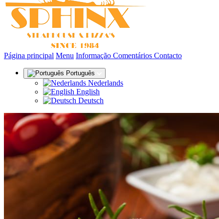
(actual)
Página principal
Menu
Informação
Comentários
Contacto
Português
Nederlands
English
Deutsch